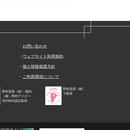
・
お問い合わせ
・
ウェブサイト利用規約
・
個人情報保護方針
・
ご利用環境について
野村貿易（株）
野村貿易（株） 国内
で取得
（株）野村アイビー
ISO9001認証取得