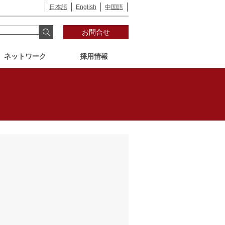
日本語
English
中国語
お問合せ
ネットワーク
採用情報
一般事業主行動計画
野村の歴史
インダストリー部門
コンプライアンスへの
財務状況
取り組み