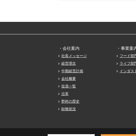
・会社案内
・事業案
社長メッセージ
フード部
経営理念
ライフ部
中期経営計画
インダス
会社概要
役員一覧
沿革
野村の歴史
財務状況