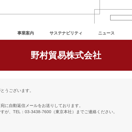
村貿易株式会社
事業案内
サステナビリティ
ニュース
期経営計画
人権への取り組み
フード部門
会社概要
コーポレート・
役員一覧
人財への取り組み
ライフ部門
沿革
野村貿易株式会社
ガバナンス
がとうございます。
ス宛に自動返信メールをお送りしております。
、TEL：03-3438-7600（東京本社）までご連絡ください。