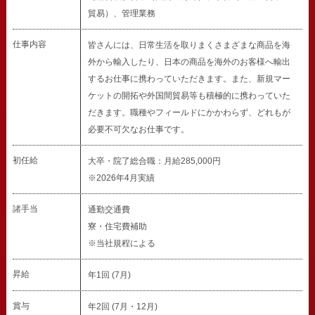
貿易）、管理業務
仕事内容
皆さんには、日常生活を取りまくさまざまな商品を海
外から輸入したり、日本の商品を海外のお客様へ輸出
するお仕事に携わっていただきます。また、新規マー
ケットの開拓や外国間貿易等も積極的に携わっていた
だきます。職種やフィールドにかかわらず、どれもが
必要不可欠なお仕事です。
初任給
大卒・院了総合職：月給285,000円
※2026年4月実績
諸手当
通勤交通費
寮・住宅費補助
※当社規程による
昇給
年1回 (7月)
賞与
年2回 (7月・12月)