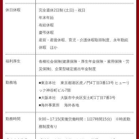
休日休暇
完全週休2日制 (土日)・祝日
年末年始
有給休暇
慶弔休暇
産前・産後休暇、育児・介護休暇取得制度、永年勤続
休暇 ほか
福利厚生
各種社会保険(健康保険・厚生年金保険・雇用保険・労
災保険)、企業型確定拠出年金制度
勤務地
■東京本社 東京都港区虎ノ門4丁目3番13号 ヒューリ
ック神谷町ビル7階
■大阪本社 大阪市中央区安土町1丁目7番3号
■海外事業所 海外各地
勤務時間
9:00～17:15(実働労働時間：1日7時間15分) ※時差勤
務制度有り