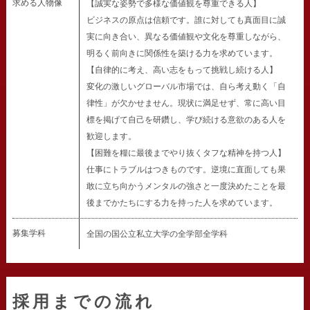
求める人物像
【誠実な姿勢で多様な価値観を尊重できる人】
ビジネスの原点は信頼です。誰に対しても真面目に誠
実に向き合い、異なる価値観や文化を尊重しながら、
明るく前向きに関係性を築ける力を求めています。
【自律的に考え、高い志をもって挑戦し続ける人】
変化の激しいグローバル市場では、自ら考え動く「自
律性」が欠かせません。現状に満足せず、常に高い目
標を掲げて自己を研鑽し、学び続ける意欲のある人を
歓迎します。
【困難を糧に最後までやり抜くタフな精神を持つ人】
仕事にトラブルはつきものです。逆境に直面しても果
敢に立ち向かうメンタルの強さと一度決めたことを最
後までかたちにする力を持った人を求めています。
募集学科
全国の国公立私立大学の全学部全学科
採用までの流れ