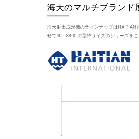
海天のマルチブランド展
海天射出成形機のラインナップはHAITIA
せて40～8800tの型締サイズのシリーズを