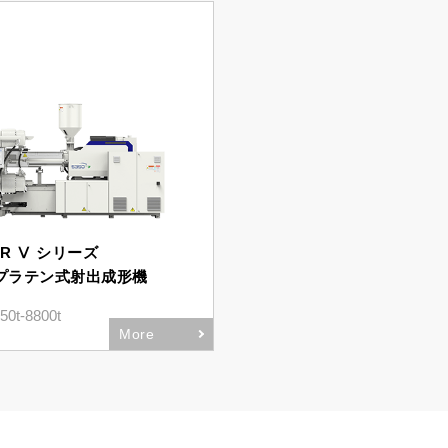
ER Ⅴ シリーズ
プラテン式射出成形機
t-8800t
More