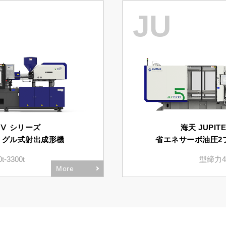
JU
 Ⅴ シリーズ
海天 JUPIT
トグル式射出成形機
省エネサーボ油圧2
-3300t
型締力450
More