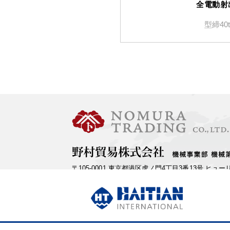
全電動射
型締40t
〒105-0001
東京都港区虎ノ門4丁目
3番13号
ヒュー
Tel：03-3438-7670
Fax：03-3438-7805
E-mail：ha