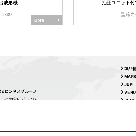
出成形機
油圧ユニット付
-1380t
型締力40
More
製品
MAR
JUP
VEN
リック神谷町ビル７階
ZER
itian@nomuratrading.co.jp
Copyright © Nomura Trading Co., Ltd. All Rights Reserved.