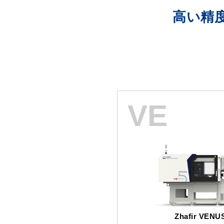
高い精
VE
Zhafir VE