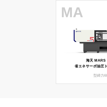
MA
海天 MARS
省エネサーボ油圧
型締力60t