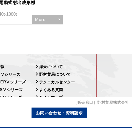
電動式射出成形機
t-1380t
More
情報
海天について
SⅤシリーズ
野村貿易について
ITERⅤシリーズ
テクニカルセンター
USⅤシリーズ
よくある質問
ESⅤシリーズ
サイトマップ
［販売窓口］野村貿易株式会社
お問い合わせ・資料のご請求
お問い合わせ・資料請求