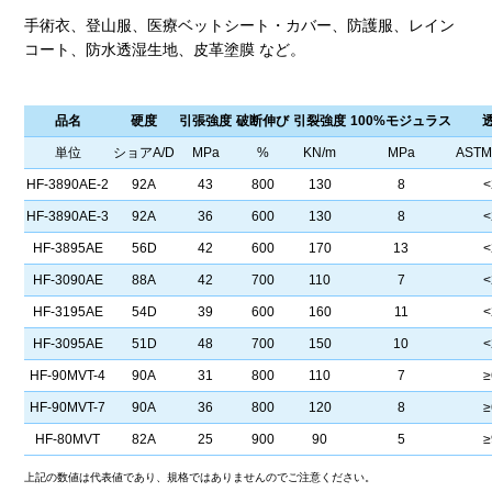
手術衣、登山服、医療ベットシート・カバー、防護服、レイン
コート、防水透湿生地、皮革塗膜 など。
品名
硬度
引張強度
破断伸び
引裂強度
100%モジュラス
単位
ショアA/D
MPa
%
KN/m
MPa
ASTM
HF-3890AE-2
92A
43
800
130
8
<
HF-3890AE-3
92A
36
600
130
8
<
HF-3895AE
56D
42
600
170
13
<
HF-3090AE
88A
42
700
110
7
<
HF-3195AE
54D
39
600
160
11
<
HF-3095AE
51D
48
700
150
10
<
HF-90MVT-4
90A
31
800
110
7
≥
HF-90MVT-7
90A
36
800
120
8
≥
HF-80MVT
82A
25
900
90
5
≥
上記の数値は代表値であり、規格ではありませんのでご注意ください。