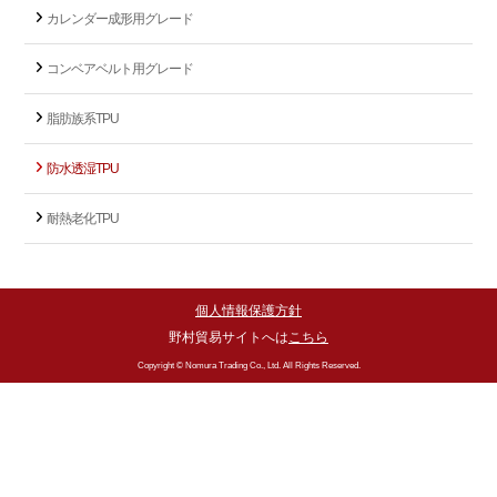
カレンダー成形用グレード
コンベアベルト用グレード
脂肪族系TPU
防水透湿TPU
耐熱老化TPU
個人情報保護方針
野村貿易サイトへは
こちら
Copyright © Nomura Trading Co., Ltd. All Rights Reserved.