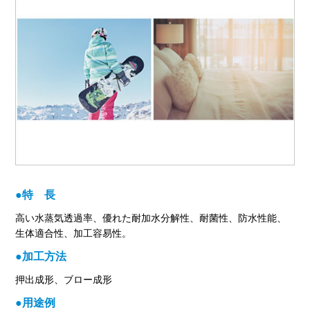
●特 長
高い水蒸気透過率、優れた耐加水分解性、耐菌性、防水性能、
生体適合性、加工容易性。
●加工方法
押出成形、ブロー成形
●用途例